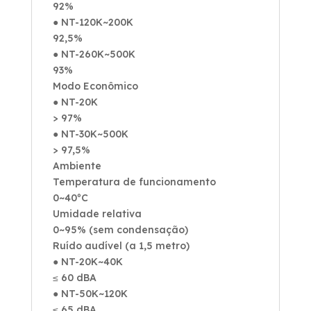
92%
● NT-120K~200K
92,5%
● NT-260K~500K
93%
Modo Econômico
● NT-20K
> 97%
● NT-30K~500K
> 97,5%
Ambiente
Temperatura de funcionamento
0~40ºC
Umidade relativa
0~95% (sem condensação)
Ruído audível (a 1,5 metro)
● NT-20K~40K
≤ 60 dBA
● NT-50K~120K
≤ 65 dBA