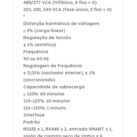
480/277 VCA (trifásico, 4 fios + G)
220, 230, 240 VCA (fase única, 2 fios + G)
*
Distorção harmônica de voltagem
≤ 3% (carga linear)
Regulação de tensão
± 1% (estático)
Frequência
50 ou 60 Hz
Regulagem de frequência
± 0,01% (oscilador interior), ± 1%
(sincronizado)
Capacidade de sobrecarga
≤ 110%: 60 minutos
110~125%: 10 minutos
126~150%: 1 minuto
Interface
Padrão
RS232 x 1, RS485 x 2, entrada SMART x 1,
saída de contato seco de status x 6