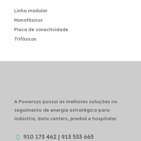
Linha modular
Monofásicos
Placa de conectividade
Trifásicos
A Powersys possui as melhores soluções no
seguimento de energia estratégica para
indústria, data centers, predial e hospitalar.
910 173 462 | 913 533 665
