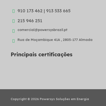
910 173 462 | 913 533 665

215 946 251

comercial@powersysbrazil.pt

Rua de Moçambique 41A , 2805-177 Almada

Principais certificações
Copyright © 2026 Powersys Soluções em Energia