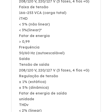
208/120 V, 220/127 V (3 fases, 4 fios +G)
Faixa de tensão
166~253 VCA (carga total)
iTHD
< 5% (não linear)
< 3%(linear)*
Fator de energia
> 0,99
Frequência
50/60 Hz (autoescalável)
Saída
Tensão de saída
208/120 V, 220/127 V (3 fases, 4 fios +G)
Regulação de tensão
± 1% (estática)
± 5% (dinâmica)
Fator de energia de saída
unidade
THDv
< 2% (linear)