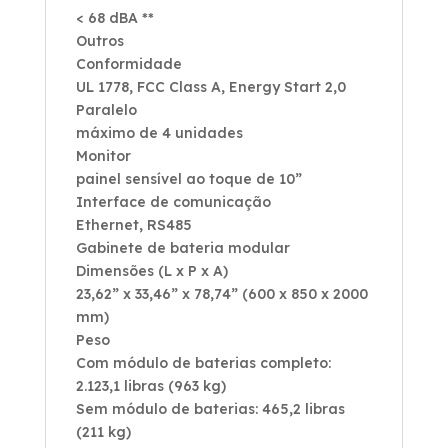
< 68 dBA **
Outros
Conformidade
UL 1778, FCC Class A, Energy Start 2,0
Paralelo
máximo de 4 unidades
Monitor
painel sensível ao toque de 10”
Interface de comunicação
Ethernet, RS485
Gabinete de bateria modular
Dimensões (L x P x A)
23,62” x 33,46” x 78,74” (600 x 850 x 2000
mm)
Peso
Com módulo de baterias completo:
2.123,1 libras (963 kg)
Sem módulo de baterias: 465,2 libras
(211 kg)