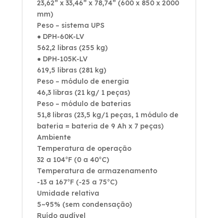
23,62” x 33,46” x 78,74” (600 x 850 x 2000
mm)
Peso – sistema UPS
● DPH-60K-LV
562,2 libras (255 kg)
● DPH-105K-LV
619,5 libras (281 kg)
Peso – módulo de energia
46,3 libras (21 kg/ 1 peças)
Peso – módulo de baterias
51,8 libras (23,5 kg/1 peças, 1 módulo de
bateria = bateria de 9 Ah x 7 peças)
Ambiente
Temperatura de operação
32 a 104°F (0 a 40°C)
Temperatura de armazenamento
-13 a 167°F (-25 a 75°C)
Umidade relativa
5~95% (sem condensação)
Ruído audível