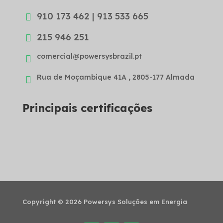
910 173 462 | 913 533 665

215 946 251

comercial@powersysbrazil.pt

Rua de Moçambique 41A , 2805-177 Almada

Principais certificações
Copyright © 2026 Powersys Soluções em Energia