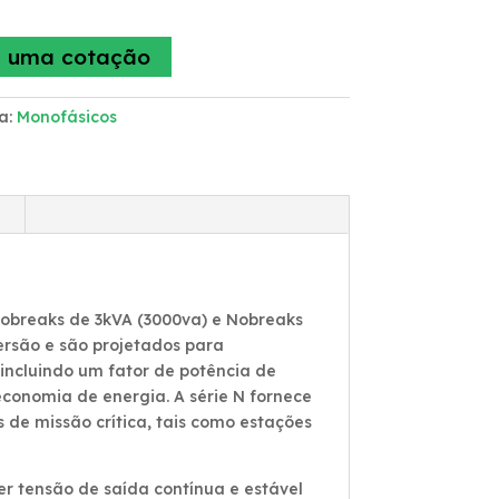
 uma cotação
a:
Monofásicos
Nobreaks de 3kVA (3000va) e Nobreaks
ersão e são projetados para
incluindo um fator de potência de
conomia de energia. A série N fornece
de missão crítica, tais como estações
r tensão de saída contínua e estável