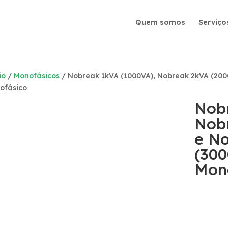
Quem somos
Serviço
io
/
Monofásicos
/ Nobreak 1kVA (1000VA), Nobreak 2kVA (2000
ofásico
Nobr
Nob
e N
(300
Mon