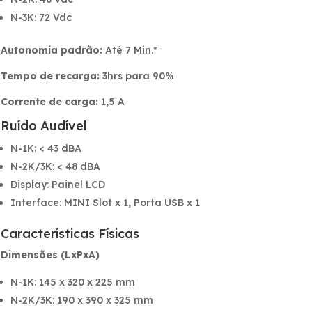
N-3K: 72 Vdc
Autonomía padrão:
Até 7 Min.*
Tempo de recarga:
3hrs para 90%
Corrente de carga:
1,5 A
Ruído Audível
N-1K: < 43 dBA
N-2K/3K: < 48 dBA
Display: Painel LCD
Interface: MINI Slot x 1, Porta USB x 1
Características Físicas
Dimensões (LxPxA)
N-1K: 145 x 320 x 225 mm
N-2K/3K: 190 x 390 x 325 mm